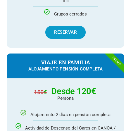
🧗🏽‍♂️
Grupos cerrados
RESERVAR
PROMO
VIAJE EN FAMILIA
ALOJAMIENTO PENSIÓN COMPLETA
Desde 120
€
150
€
Persona
Alojamiento 2 días en pensión completa
Actividad de Descenso del Cares en CANOA /