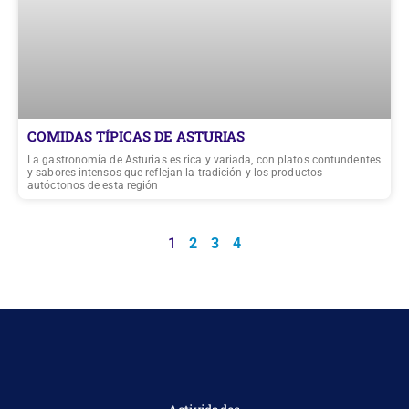
COMIDAS TÍPICAS DE ASTURIAS
La gastronomía de Asturias es rica y variada, con platos contundentes
y sabores intensos que reflejan la tradición y los productos
autóctonos de esta región
1
2
3
4